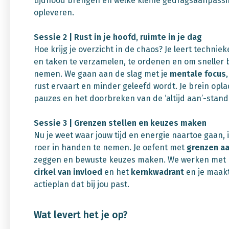
tijdnood brengen en welke kleine gedragsaanpassi
opleveren.
Sessie 2 | Rust in je hoofd, ruimte in je dag
Hoe krijg je overzicht in de chaos? Je leert technie
en taken te verzamelen, te ordenen en om sneller b
nemen. We gaan aan de slag met je
mentale focus
rust ervaart en minder geleefd wordt. Je brein opl
pauzes en het doorbreken van de ‘altijd aan’-stan
Sessie 3 | Grenzen stellen en keuzes maken
Nu je weet waar jouw tijd en energie naartoe gaan, i
roer in handen te nemen. Je oefent met
grenzen a
zeggen en bewuste keuzes maken. We werken met 
cirkel van invloed
en het
kernkwadrant
en je maakt
actieplan dat bij jou past.
Wat levert het je op?