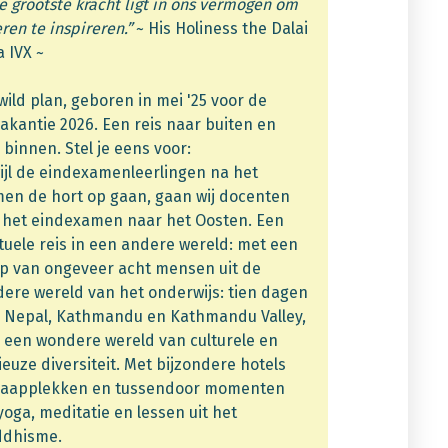
e grootste kracht ligt in ons vermogen om
ren te inspireren.”
~ His Holiness the Dalai
 IVX ~
wild plan, geboren in mei '25 voor de
akantie 2026. Een reis naar buiten en
 binnen. Stel je eens voor:
ijl de eindexamenleerlingen na het
en de hort op gaan, gaan wij docenten
 het eindexamen naar het Oosten. Een
ituele reis in een andere wereld: met een
p van ongeveer acht mensen uit de
ere wereld van het onderwijs: tien dagen
 Nepal, Kathmandu en Kathmandu Valley,
 een wondere wereld van culturele en
gieuze diversiteit. Met bijzondere hotels
laapplekken en tussendoor momenten
yoga, meditatie en lessen uit het
ddhisme.