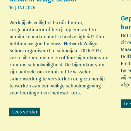
16 JUNI 2026
Gep
Werk jij als veiligheidscoördinator,
han
zorgcoördinator of heb jij op een andere
Het 
manier te maken met schoolveiligheid? Dan
zit 
hebben we goed nieuws! Netwerk Veilige
Maar
School organiseert in schooljaar 2026-2027
Delf
verschillende online en offline bijeenkomsten
Eind
rondom schoolveiligheid. De bijeenkomsten
Lyce
zijn bedoeld om kennis uit te wisselen,
wij 
samenwerking te versterken en gezamenlijk
afge
te werken aan een veilige schoolomgeving
voor leerlingen en medewerkers.
Lee
Lees verder