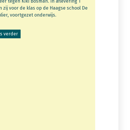
keer tegen Kiki Bosman. In aflevering 1
n zij voor de klas op de Haagse school De
lier, voortgezet onderwijs.
s verder