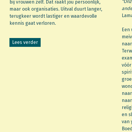
“Onz
bij vrouwen zelf. Dat raakt jou persoonlijk,
ande
maar ook organisaties. Uitval duurt langer,
Lama
terugkeer wordt lastiger en waardevolle
kennis gaat verloren.
Een 
meiv
Lees verder
naar
Terw
exam
vóór
spir
groe
wond
naar
naar
reli
en s
van 
Boe