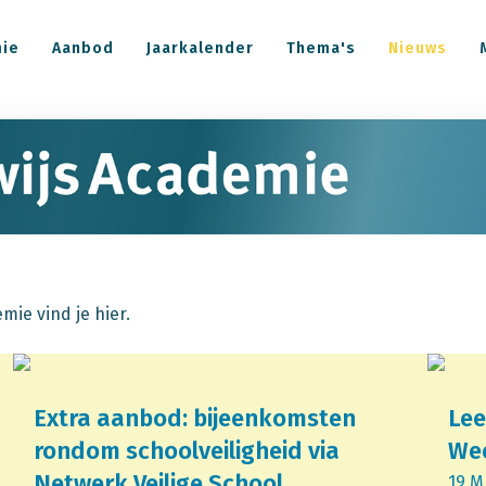
mie
Aanbod
Jaarkalender
Thema's
Nieuws
ie vind je hier.
Extra aanbod: bijeenkomsten
Lee
rondom schoolveiligheid via
Wee
Netwerk Veilige School
19 M